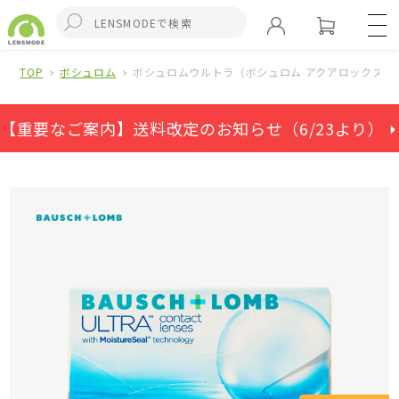
TOP
ボシュロム
ボシュロムウルトラ（ボシュロム アクアロックス）
【重要なご案内】送料改定のお知らせ（6/23より） ⏵