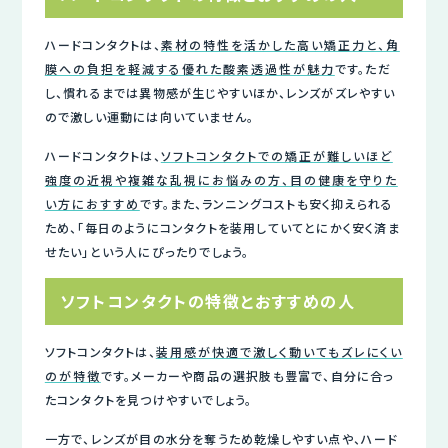
ハードコンタクトは、
素材の特性を活かした高い矯正力と、角
膜への負担を軽減する優れた酸素透過性が魅力
です。ただ
し、慣れるまでは異物感が生じやすいほか、レンズがズレやすい
ので激しい運動には向いていません。
ハードコンタクトは、
ソフトコンタクトでの矯正が難しいほど
強度の近視や複雑な乱視にお悩みの方、目の健康を守りた
い方におすすめ
です。また、ランニングコストも安く抑えられる
ため、「毎日のようにコンタクトを装用していてとにかく安く済ま
せたい」という人にぴったりでしょう。
ソフトコンタクトの特徴とおすすめの人
ソフトコンタクトは、
装用感が快適で激しく動いてもズレにくい
のが特徴
です。メーカーや商品の選択肢も豊富で、自分に合っ
たコンタクトを見つけやすいでしょう。
一方で、レンズが目の水分を奪うため乾燥しやすい点や、ハード