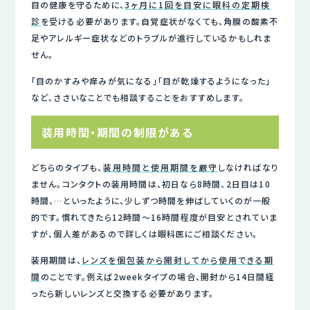
目の健康を守るために、
3ヶ月に1回を目安に眼科の定期検
診
を受ける必要があります。自覚症状がなくても、角膜の酸素不
足やアレルギー症状などのトラブルが進行しているかもしれま
せん。
「目のかすみや痒みが気になる」「目が乾燥するようになった」
など、ささいなことでも相談することをおすすめします。
装用時間・期間の制限がある
どちらのタイプも、
装用時間と使用期間を厳守
しなければなり
ません。コンタクトの装用時間は、初日なら8時間、2日目は10
時間、…といったように、少しずつ時間を伸ばしていくのが一般
的です。慣れてきたら12時間〜16時間程度が目安とされていま
すが、個人差があるので詳しくは眼科医にご相談ください。
装用期間は、
レンズを個包装から開封してから使用できる期
間
のことです。例えば2weekタイプの場合、開封から14日間経
ったら新しいレンズと交換する必要があります。