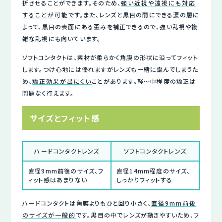
折させることができます。そのため、
強い近視や遠視にも対応
することが可能
です。また、レンズと黒目の間にできる涙の層に
よって、黒目の表面にある歪みを補正できるので、強い乱視や複
雑な乱視にも向いています。
ソフトコンタクトは、素材が柔らかく角膜の形状に沿ってフィット
します。つけ心地には優れますがレンズも一緒に歪んでしまうた
め、
矯正効果が出にくい
ことがあります。軽～中程度の矯正は
問題なく行えます。
サイズとフィット感
ハードコンタクトレンズ
ソフトコンタクトレンズ
直径9mm前後のサイズ、フ
直径14mm程度のサイズ、
ィット感はあまりない
しっかりフィットする
ハードコンタクトは角膜よりもひと回り小さく、
直径9mm前後
のサイズが一般的
です。黒目の中でレンズが動きやすいため、フ