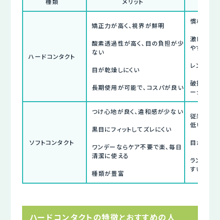
種類
メリット
慣れるま
矯正力が高く、視界が鮮明
激しい運
酸素透過性が高く、目の負担が少
やすい
ない
ハードコンタクト
レンズケ
目が乾燥しにくい
破損・紛
長期使用が可能で、コスパが良い
ージが大
つけ心地が良く、違和感が少ない
従来素材
低い
黒目にフィットしてズレにくい
ソフトコンタクト
目が乾燥
ワンデーならケア不要で楽、毎日
清潔に使える
ランニン
すい
種類が豊富
ハードコンタクトの特徴とおすすめの人