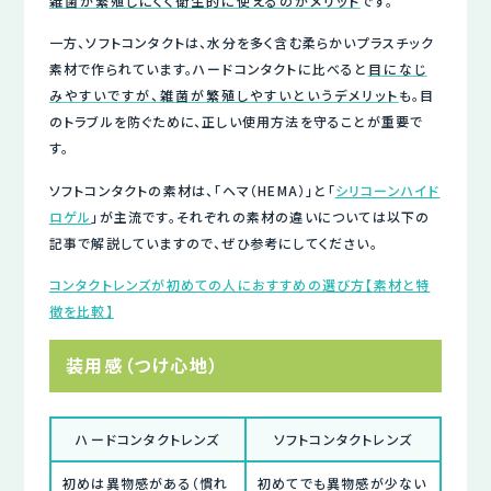
雑菌が繁殖しにくく衛生的に使えるのがメリット
です。
一方、ソフトコンタクトは、水分を多く含む柔らかいプラスチック
素材で作られています。ハードコンタクトに比べると
目になじ
みやすいですが、雑菌が繁殖しやすいというデメリット
も。目
のトラブルを防ぐために、正しい使用方法を守ることが重要で
す。
ソフトコンタクトの素材は、「ヘマ（HEMA）」と「
シリコーンハイド
ロゲル
」が主流です。それぞれの素材の違いについては以下の
記事で解説していますので、ぜひ参考にしてください。
コンタクトレンズが初めての人におすすめの選び方【素材と特
徴を比較】
装用感（つけ心地）
ハードコンタクトレンズ
ソフトコンタクトレンズ
初めは異物感がある（慣れ
初めてでも異物感が少ない