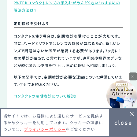
2WEEKコンタクトレンズの手入れがめんどくさい！おすすめの
解決方法は？
定期検診を受けよう
コンタクトを使う場合は、
定期検診を受けることが大切
です。
特に、ハードとソフトではレンズの特徴が異なるため、新しいレ
ンズで問題はないか医師が確認する必要があります。3ヶ月に1
度の受診が目安だと言われていますが、違和感や視界のブレな
どが続く場合は使用を中止し、早めに眼科へ相談しましょう。
×
以下の記事では、定期検診が必要な理由について解説していま
す。併せてお読みください。
コンタクトの定期検診について解説！
当サイトでは、お客様により適したサービスを提供す
るためクッキーを利用しています。クッキーの詳細に
ついては、
プライバシーポリシー
をご覧ください。
レンズモードおすすめ