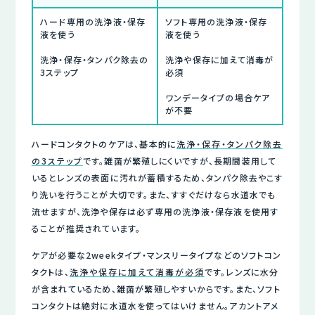
ハード専用の洗浄液・保存
ソフト専用の洗浄液・保存
液を使う
液を使う
洗浄・保存・タンパク除去の
洗浄や保存に加えて消毒が
3ステップ
必須
ワンデータイプの場合ケア
が不要
ハードコンタクトのケアは、基本的に
洗浄・保存・タンパク除去
の3ステップ
です。雑菌が繁殖しにくいですが、長期間装用して
いるとレンズの表面に汚れが蓄積するため、タンパク除去やこす
り洗いを行うことが大切です。また、すすぐだけなら水道水でも
流せますが、洗浄や保存は必ず専用の洗浄液・保存液を使用す
ることが推奨されています。
ケアが必要な2weekタイプ・マンスリータイプなどのソフトコン
タクトは、
洗浄や保存に加えて消毒が必須
です。レンズに水分
が含まれているため、雑菌が繁殖しやすいからです。また、ソフト
コンタクトは絶対に水道水を使ってはいけません。アカントアメ