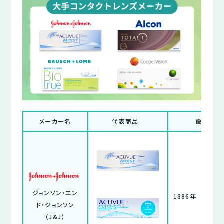
メーカー名
代表商品
設立日
ジョンソン・エン
1886年
ド・ジョンソン
（J&J）