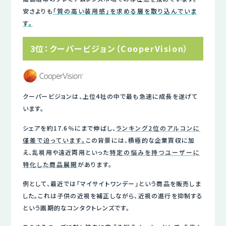
安さよりも
「質の高い装用感」を求める層を取り込んでいま
す。
3位：クーパービジョン（CooperVision）
クーパービジョンは、上位4社の中で最も急速に成長を遂げて
います。
シェアを約17.6％にまで伸ばし、
ランキング2位のアルコンに
僅差で迫っています。
この背景には、積極的な企業買収に加
え、乱視用や遠近両用といった
特定の悩みを持つユーザーに
特化した商品展開
があります。
例として、最近では「マイサイトワンデー」という商品を販売しま
した。これは子供の近視を補正しながら、近視の進行を抑制する
という画期的なコンタクトレンズです。