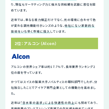
り、現在もマーケティング力と強大な供給網を武器に首位を固
めています。
近年では、単なる視力矯正だけでなく、光の環境に合わせて色
が変わる調光機能付きレンズのような、
他社にない革新的な
技術をいち早く市場に投入
しています。
2位：アルコン（Alcon）
アルコンの世界シェア率は約17.7％で、長年業界ランキング2
位の座を守っています。
かつてはスイスの製薬大手ノバルティスの眼科部門でしたが、分
社独立したことでアイケア専門企業としての機動力を高めまし
た。
近年は
「含水率の追求」による快適性の向上
にも努めており、
高価格帯のプレミアムレンズ市場での存在感を強めています。