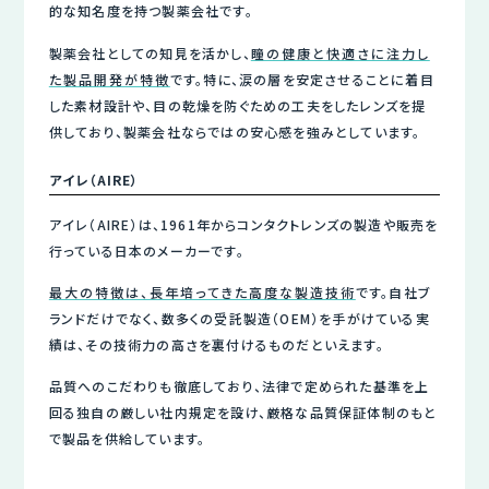
的な知名度を持つ製薬会社です。
製薬会社としての知見を活かし、
瞳の健康と快適さに注力し
た製品開発が特徴
です。特に、涙の層を安定させることに着目
した素材設計や、目の乾燥を防ぐための工夫をしたレンズを提
供しており、製薬会社ならではの安心感を強みとしています。
アイレ（AIRE）
アイレ（AIRE）は、1961年からコンタクトレンズの製造や販売を
行っている日本のメーカーです。
最大の特徴は、長年培ってきた高度な製造技術
です。自社ブ
ランドだけでなく、数多くの受託製造（OEM）を手がけている実
績は、その技術力の高さを裏付けるものだといえます。
品質へのこだわりも徹底しており、法律で定められた基準を上
回る独自の厳しい社内規定を設け、厳格な品質保証体制のもと
で製品を供給しています。