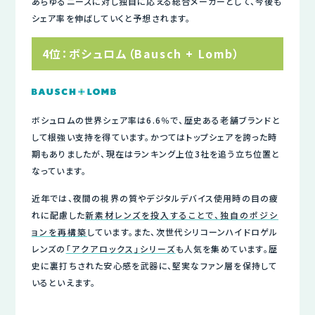
あらゆるニーズに対し独自に応える総合メーカーとして、今後も
シェア率を伸ばしていくと予想されます。
4位：ボシュロム（Bausch + Lomb）
ボシュロムの世界シェア率は6.6％で、歴史ある老舗ブランドと
して根強い支持を得ています。かつてはトップシェアを誇った時
期もありましたが、現在はランキング上位3社を追う立ち位置と
なっています。
近年では、夜間の視界の質やデジタルデバイス使用時の目の疲
れに配慮した
新素材レンズを投入することで、独自のポジシ
ョンを再構築
しています。また、次世代シリコーンハイドロゲル
レンズの
「アクアロックス」シリーズ
も人気を集めています。歴
史に裏打ちされた安心感を武器に、堅実なファン層を保持して
いるといえます。